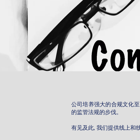
公司培养强大的合规文化至
的监管法规的步伐。
有见及此, 我们提供线上和