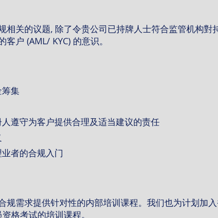
相关的议题, 除了令贵公司已持牌人士符合监管机构對持
 (AML/ KYC) 的意识。
金筹集
册人遵守为客户提供合理及适当建议的责任
义
理业者的合规入门
合规需求提供针对性的内部培训课程。我们也为计划加入
员资格考试的培训课程。