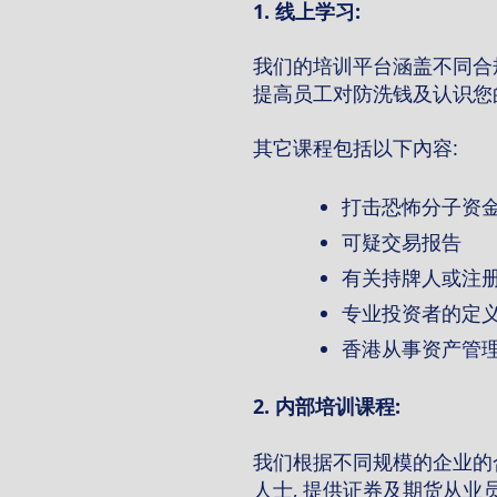
1. 线上学习:
我们的培训平台涵盖不同合规
提高员工对防洗钱及认识您的客户
其它课程包括
以下內容:
打击恐怖分子资
可疑交易报告
有关持牌人或注
专业投资者的定
香港从事资产管
2. 内部培训课程:
我们根据不同规模的企业的
人士, 提供证券及期货从业