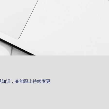
规知识，並能跟上持续变更