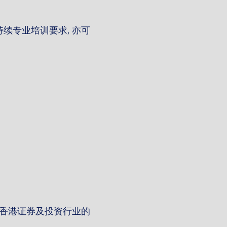
续专业培训要求, 亦可
香港证券及投资行业的